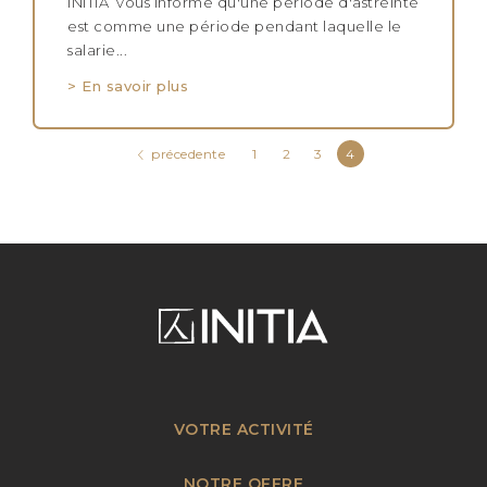
INITIA vous informe qu'une période d'astreinte
est comme une période pendant laquelle le
salarie...
> En savoir plus
précedente
1
2
3
4
VOTRE ACTIVITÉ
NOTRE OFFRE