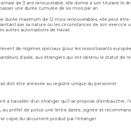
male de 3 ans renouvelable, elle donne à son titulaire le dr
dépasser une durée cumulée de six mois par an
’une durée maximum de 12 mois renouvelables, elle peut être 
entant par sa nature ou les circonstances de son exercice 
s autres autorisations de travail.
èvent de régimes spéciaux (pour les ressortissants européens
deurs d’asile, aux étrangers qui ont obtenu le statut de réf
vail doit être annexée au registre unique du personnel.
sant à travailler d’un étranger qu’il se propose d’embaucher,
 au préfet de police une lettre datée, signée et recommand
ne copie du document produit par l’étranger.