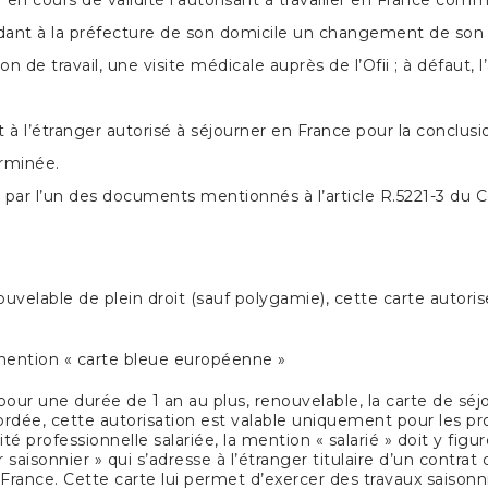
nt à la préfecture de son domicile un changement de son stat
n de travail, une visite médicale auprès de l’Ofii ; à défaut, l’
it à l’étranger autorisé à séjourner en France pour la conclus
erminée.
e par l’un des documents mentionnés à l’article R.5221-3 du Co
velable de plein droit (sauf polygamie), cette carte autorise à 
 mention « carte bleue européenne »
pour une durée de 1 an au plus, renouvelable, la carte de s
ccordée, cette autorisation est valable uniquement pour les p
ité professionnelle salariée, la mention « salarié » doit y fig
 saisonnier » qui s’adresse à l’étranger titulaire d’un contrat 
 France. Cette carte lui permet d’exercer des travaux saisonn