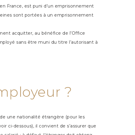
ée en France, est puni d’un emprisonnement
s peines sont portées à un emprisonnement
ement acquitter, au bénéfice de l’Office
mployé sans être muni du titre l’autorisant à
employeur ?
ède une nationalité étrangère (pour les
r ci-dessous), il convient de s’assurer que
 salarié ; à défaut, l’étranger doit obtenir