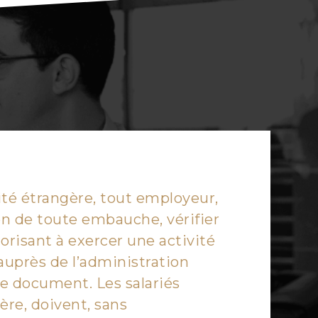
té étrangère, tout employeur,
ion de toute embauche, vérifier
torisant à exercer une activité
 auprès de l’administration
ce document. Les salariés
ière, doivent, sans