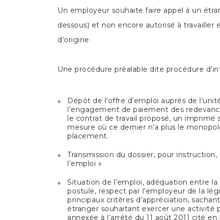
Un employeur souhaite faire appel à un étr
dessous) et non encore autorisé à travailler 
d’origine.
Une procédure préalable dite procédure d’intr
Dépôt de l’offre d’emploi auprès de l’un
l’engagement de paiement des redevances à
le contrat de travail proposé, un imprimé 
mesure où ce dernier n’a plus le monopole
placement.
Transmission du dossier, pour instruction,
l’emploi »
Situation de l’emploi, adéquation entre la q
postule, respect par l’employeur de la légis
principaux critères d’appréciation, sacha
étranger souhaitant exercer une activité p
annexée à l’arrêté du 11 août 2011 cité en