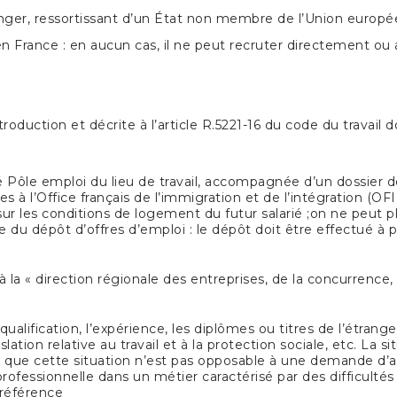
anger, ressortissant d’un État non membre de l’Union europ
en France : en aucun cas, il ne peut recruter directement ou 
oduction et décrite à l’article R.5221-16 du code du travail d
ité Pôle emploi du lieu de travail, accompagnée d’un dossie
 l’Office français de l’immigration et de l’intégration (OFI
sur les conditions de logement du futur salarié ;on ne peut p
 du dépôt d’offres d’emploi : le dépôt doit être effectué à
 à la « direction régionale des entreprises, de la concurrence
ualification, l’expérience, les diplômes ou titres de l’étrange
lation relative au travail et à la protection sociale, etc. La s
nt que cette situation n’est pas opposable à une demande d’a
rofessionnelle dans un métier caractérisé par des difficultés 
 référence