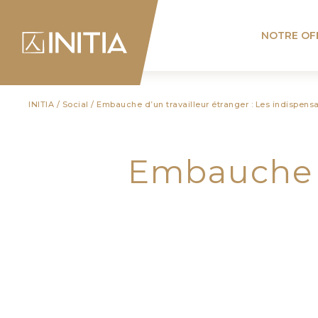
NOTRE OF
INITIA
/
Social
/
Embauche d’un travailleur étranger : Les indispens
Embauche d