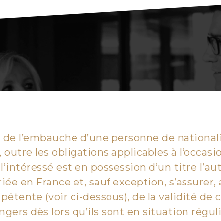
 de l’embauche d’une personne de nationali
, outre les obligations applicables à l’occas
l’intéressé est en possession d’un titre l’au
riée en France et, sauf exception, s’assurer,
étente (voir ci-dessous), de la validité de 
ngers dès lors qu’ils sont en situation régul