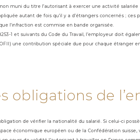
on muni du titre l’autorisant à exercer une activité salari
liquée autant de fois qu’il y a d’étrangers concernés ; ce
ue l’infraction est commise en bande organisée.
. 8253-1 et suivants du Code du Travail, l’employeur doit égal
 (OFII) une contribution spéciale due pour chaque étranger e
es obligations de l’
gation de vérifier la nationalité du salarié. Si celui-ci poss
space économique européen ou de la Confédération suisse, voi
 en cours de validité l’autorisant à travailler en France comme