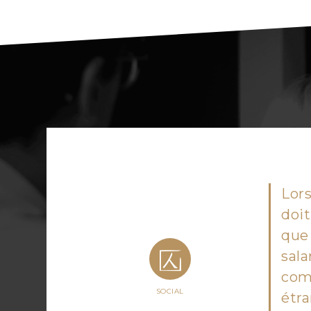
Lors
doit
que 
sala
comp
SOCIAL
étra