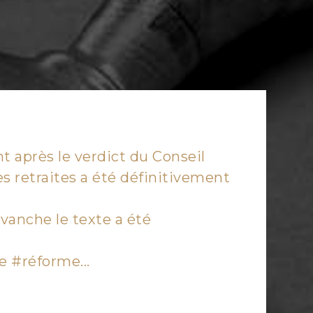
t après le verdict du Conseil
es retraites a été définitivement
evanche le texte a été
te #réforme...