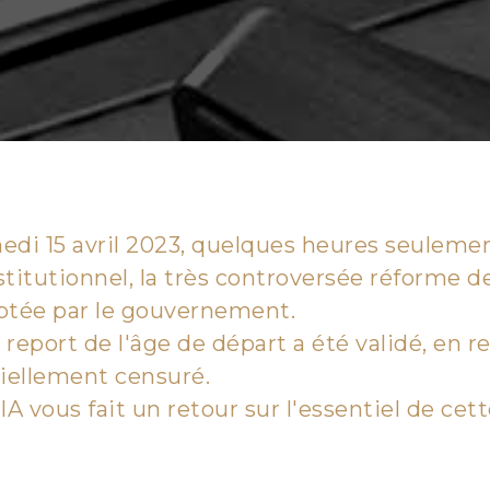
di 15 avril 2023, quelques heures seulemen
titutionnel, la très controversée réforme d
ptée par le gouvernement.
e report de l'âge de départ a été validé, en r
iellement censuré.
IA vous fait un retour sur l'essentiel de cet