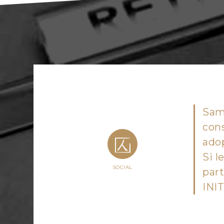
Same
cons
ado
Si l
SOCIAL
part
INIT