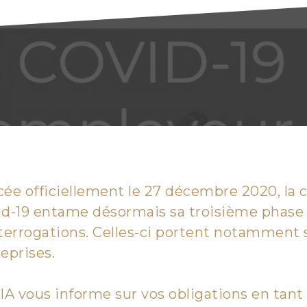
ée officiellement le 27 décembre 2020, la 
id-19 entame désormais sa troisième phase 
terrogations. Celles-ci portent notamment 
eprises.
IA vous informe sur vos obligations en tan